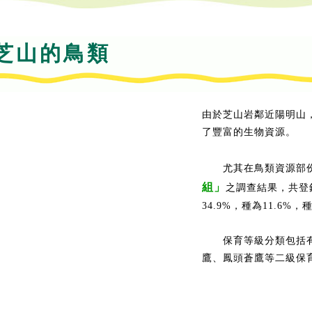
芝山的鳥類
由於芝山岩鄰近陽明山
了豐富的生物資源。
尤其在鳥類資源部份，自
組」
之調查結果，共登錄
34.9%，種為11.6%
保育等級分類包括有遊
鷹、鳳頭蒼鷹等二級保