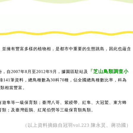
，並擁有豐富多樣的植物相，是都市中重要的生態跳島，因此也蘊含
「芝山鳥類調查小
2007年8月至2012年9月，據園區駐站及
141筆資料，總鳥種數為30科70種，佔全國總鳥種數比率，科為
，種類相當豐富。
隼等一級保育類；臺灣八哥、紫綬帶、紅隼、大冠鷲、東方蜂
育類；及臺灣藍鵲、紅尾伯勞等三級保育類鳥類。
（以上資料摘錄自冠羽vol.223 陳永炅、蔣功國）