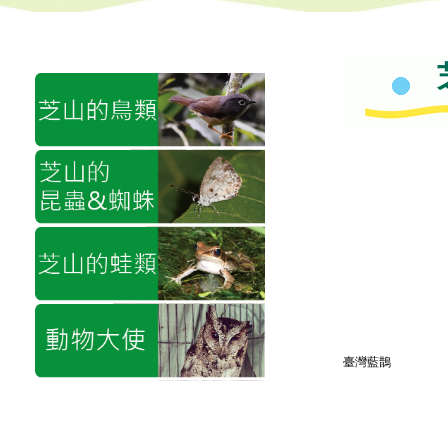
公民科學家側邊
臺灣藍鵲