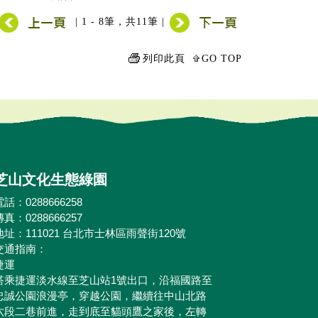
| 1 - 8筆，共11筆 |
列印此頁
GO TOP
芝山文化生態綠園
電話：0288666258
傳真：0288666257
地址：111021 台北市士林區雨聲街120號
交通指南：
捷運
搭乘捷運淡水線至芝山站1號出口，沿福國路至
忠誠公園浪漫亭，穿越公園，繼續往中山北路
六段二巷前進，走到底至貓頭鷹之家後，左轉