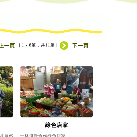
| 1 - 8筆，共11筆 |
綠色店家
及自然
士林週邊合作綠色店家