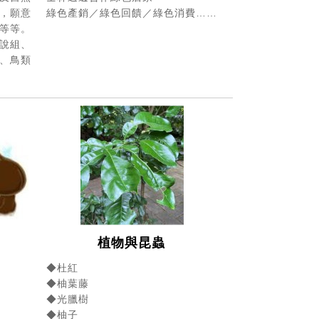
，願意
綠色產銷／綠色回饋／綠色消費……
等等。
解說組、
、鳥類
植物與昆蟲
◆杜紅
◆柚葉藤
◆光臘樹
◆柚子