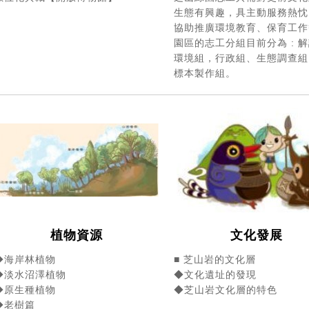
生態有興趣，具主動服務熱忱
協助推廣環境教育、保育工作
園區的志工分組目前分為 : 
環境組，行政組、生態調查組
標本製作組。
植物資源
文化發展
◆海岸林植物
■ 芝山岩的文化層
◆淡水沼澤植物
◆文化遺址的發現
◆原生種植物
◆芝山岩文化層的特色
◆老樹篇