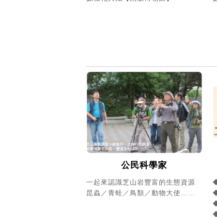
公民科學家
一起來認識芝山岩豐富的生態資源
昆蟲／青蛙／鳥類／動物大使……