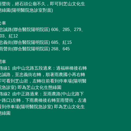
雨聲街，經石頭公廟不久，即可到芝山文化生
態綠園(陽明醫院急診室對面)
公車
•忠誠路(聯合醫院陽明院區) 606、285、279、
203、紅12
•忠義街(聯合醫院陽明院區) 685、紅15
•雨聲街(聯合醫院陽明院區) 268、645
開車
•路線1 由中山北路五段過來：過福林橋後右轉
忠誠路，至忠義街右轉，順著雨農國小再右轉
即可看到芝山岩，左轉往前看到停車場(陽明醫
院急診室) 即為芝山文化生態綠園
•路線2 由中正路過來：至雨農路(中山北路下
一路口)左轉，下雨農橋後右轉至雨聲街，左邊
看到停車場(陽明醫院急診室) 即為芝山文化生
態綠園