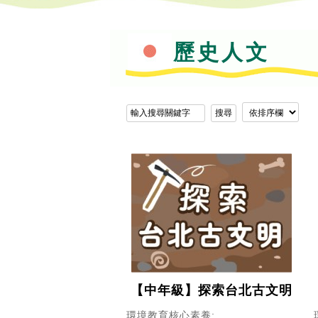
歷史人文
【中年級】探索台北古文明
環境教育核心素養: