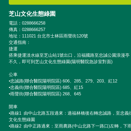
芝山文化生態綠園
電話：0288666258
傳真：0288666257
地址：111021 台北市士林區雨聲街120號
交通指南：
捷運
搭乘捷運淡水線至芝山站1號出口，沿福國路至忠誠公園浪漫亭
不久，即可到芝山文化生態綠園(陽明醫院急診室對面)
公車
•忠誠路(聯合醫院陽明院區) 606、285、279、203、紅12
•忠義街(聯合醫院陽明院區) 685、紅15
•雨聲街(聯合醫院陽明院區) 268、645
開車
•路線1 由中山北路五段過來：過福林橋後右轉忠誠路，至忠義
文化生態綠園
•路線2 由中正路過來：至雨農路(中山北路下一路口)左轉，下