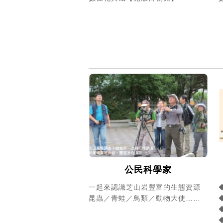
公民科學家
一起來認識芝山岩豐富的生態資源
昆蟲／青蛙／鳥類／動物大使……