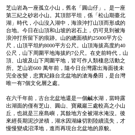
芝山岩為一座孤立小山，舊名「圓山仔」。是一座
第三紀之砂岩小山。其頂部平坦，係「松山期臺北
湖」時代，小山沒入湖中，海浪沖打山頂而形成的
台地。今日在山頂和山坡的岩石上，仍可見到被海
浪沖打所留下的痕跡。山的總面積約25000平方公
尺，山頂平坦約8000平方公尺。山頂海拔高度約40
公尺，山下周圍平地海拔約7公尺。在史前時代，山
頂、山坡及山下周圍平地，皆可作人類棲息活動之
所。芝山岩600 萬年前，隨今日台灣露出海面後未
完全改變，忠實紀錄台北盆地的滄海桑田，是台灣
唯一有7個文化層之處。
在六千年前，古台北盆地還是一個鹹水湖，當時露
出湖面的僅有芝山、圓山、寶藏巖三處較高之小山
丘，也就是三座島嶼，其餘地方全被湖水淹沒。後
來經長期泥沙淤積，湖水因湖緣切割陸續流失，才
慢慢變成沼澤地，進而再現台北盆地的原貌。