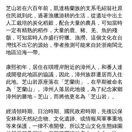
芝山岩在六百年前，凱達格蘭族的支系毛紹翁社原
住民就到此，過著漁獵游耕的生活，從遺址中出土
人工栽培的炭化稻穀，配合大量的農具，可知當時
一定有精熟的稻作，大量的鹿、豬、羌、魚的殘
骸，可知當時人亦盛行狩獵、漁撈。這個文化在台
灣找不出它的源始，學者推測可能來自於浙南閩北
地區沿海一帶。
康熙初年，居住在唭哩岸附近的漳州人，和番人達
成開發此地區的協議，因此，漳州族群遷居而入住
此地。芝山岩原座落在「芝蘭街」，在早期被命名
為「芝蘭山」。漳州人落居此地後，為了紀念家鄉
漳州的勝地－芝山，而將他更名為「芝山岩」。
經清領時期、日治時期、國民政府時期，先後以保
安林和天然紀念物、文化遺跡、或情報局軍事重地
等來保護，一律不准開發。所以芝山文化生態綠園