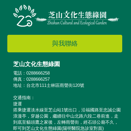
與我聯絡
芝山文化生態綠園
電話：0288666258
傳真：0288666257
地址：台北市111士林區雨聲街120號
交通指南：
捷運
搭乘捷運淡水線至芝山站1號出口，沿福國路至忠誠公園
浪漫亭，穿越公園，繼續往中山北路六段二巷前進，走
到底至貓頭鷹之家後，左轉雨聲街，經石頭公廟不久，
即可到芝山文化生態綠園(陽明醫院急診室對面)