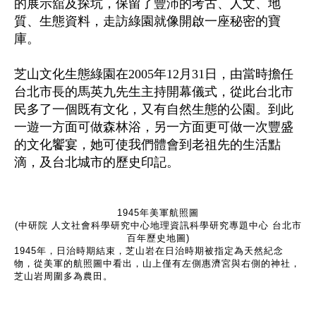
的展示舘及探坑，保留了豐沛的考古、人文、地
質、生態資料，走訪綠園就像開啟一座秘密的寶
庫。
芝山文化生態綠園在2005年12月31日，由當時擔任
台北市長的馬英九先生主持開幕儀式，從此台北市
民多了一個既有文化，又有自然生態的公園。到此
一遊一方面可做森林浴，另一方面更可做一次豐盛
的文化饗宴，她可使我們體會到老祖先的生活點
滴，及台北城市的歷史印記。
1945年美軍航照圖
(中研院 人文社會科學研究中心地理資訊科學研究專題中心 台北市
百年歷史地圖)
1945年，日治時期結束，芝山岩在日治時期被指定為天然紀念
物，從美軍的航照圖中看出，山上僅有左側惠濟宮與右側的神社，
芝山岩周圍多為農田。